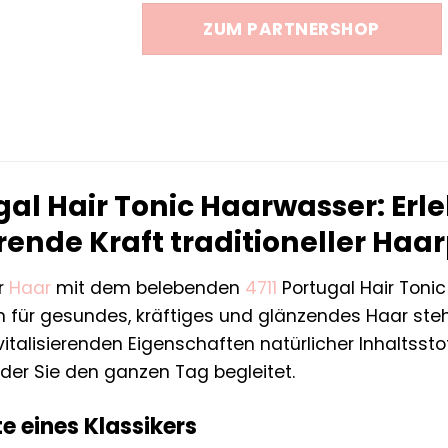
war:
ist:
ZUM PARTNERSHOP
18,50 €
16,65 €.
gal Hair Tonic Haarwasser: Erle
erende Kraft traditioneller Haa
r
Haar
mit dem belebenden
4711
Portugal Hair Toni
n für gesundes, kräftiges und glänzendes Haar steh
vitalisierenden Eigenschaften natürlicher Inhaltss
 der Sie den ganzen Tag begleitet.
e eines Klassikers