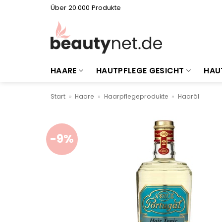
Zum
Über 20.000 Produkte
Inhalt
springen
HAARE
HAUTPFLEGE GESICHT
HAU
Start
»
Haare
»
Haarpflegeprodukte
»
Haaröl
-9%