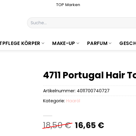
TOP Marken
Suchen
nach:
TPFLEGE KÖRPER
MAKE-UP
PARFUM
GESCH
4711 Portugal Hair 
Artikelnummer:
4011700740727
Kategorie:
Haaröl
Ursprüngliche
Aktuell
18,50
€
16,65
€
Preis
Preis