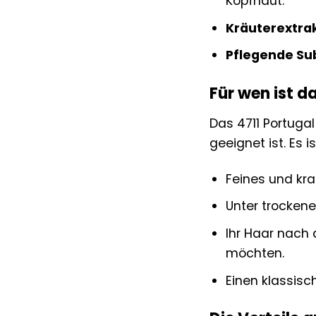
Kopfhaut.
Kräuterextra
Pflegende Su
Für wen ist d
Das 4711 Portugal
geeignet ist. Es i
Feines und kr
Unter trockene
Ihr Haar nach 
möchten.
Einen klassisc