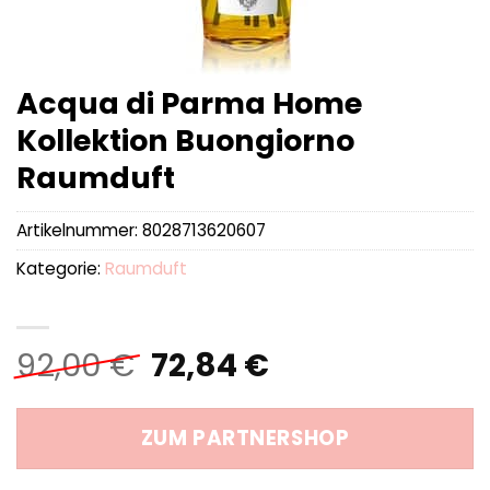
Acqua di Parma Home
Kollektion Buongiorno
Raumduft
Artikelnummer:
8028713620607
Kategorie:
Raumduft
Ursprünglicher
Aktueller
92,00
€
72,84
€
Preis
Preis
war:
ist:
ZUM PARTNERSHOP
92,00 €
72,84 €.