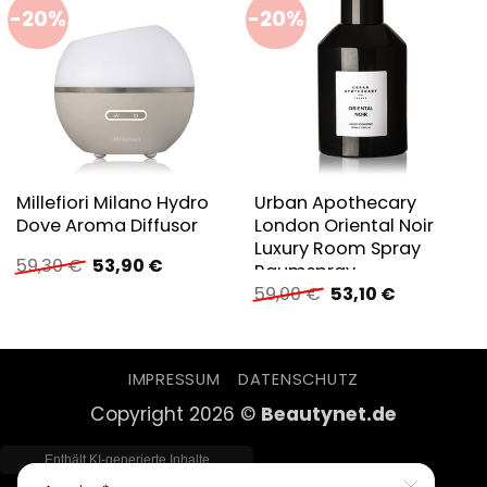
-20%
-20%
Millefiori Milano Hydro
Urban Apothecary
Dove Aroma Diffusor
London Oriental Noir
Luxury Room Spray
Ursprünglicher
Aktueller
59,30
€
53,90
€
Raumspray
Preis
Preis
Ursprünglicher
Aktueller
59,00
€
53,10
€
war:
ist:
Preis
Preis
59,30 €
53,90 €.
war:
ist:
59,00 €
53,10 €.
IMPRESSUM
DATENSCHUTZ
Copyright 2026 ©
Beautynet.de