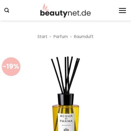
Zum
Inhalt
springen
Start
»
Parfum
»
Raumduft
-19%