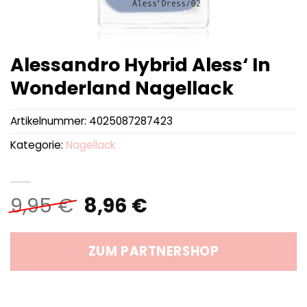
Alessandro Hybrid Aless‘ In
Wonderland Nagellack
Artikelnummer:
4025087287423
Kategorie:
Nagellack
Ursprünglicher
Aktueller
9,95
€
8,96
€
Preis
Preis
war:
ist:
ZUM PARTNERSHOP
9,95 €
8,96 €.