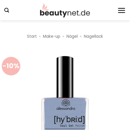
Zum
Inhalt
springen
Start
»
Make-up
»
Nägel
»
Nagellack
-10%