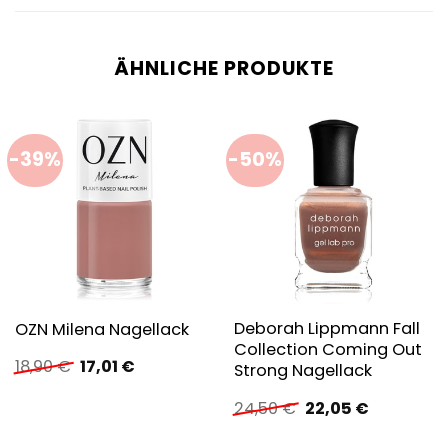
ÄHNLICHE PRODUKTE
-39%
-50%
Deborah Lippmann Fall
OZN Milena Nagellack
Collection Coming Out
Ursprünglicher
Aktueller
18,90
€
17,01
€
Strong Nagellack
Preis
Preis
war:
ist:
Ursprünglicher
Aktueller
24,50
€
22,05
€
18,90 €
17,01 €.
Preis
Preis
war:
ist: