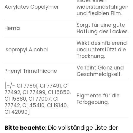
Bildet einen
Acrylates Copolymer
widerstandsfähigen
und flexiblen Film.
Sorgt für eine gute
Hema
Haftung des Lackes.
Wirkt desinfizierend
Isopropyl Alcohol
und unterstützt die
Trocknung.
Verleiht Glanz und
Phenyl Trimethicone
Geschmeidigkeit.
[+/- CI 77891, CI 77491, CI
77492, CI 77499, CI 15850,
Pigmente für die
CI 15880, CI 77007, CI
Farbgebung.
77742, CI 45410, CI 19140,
CI 42090]
Bitte beachte:
Die vollständige Liste der