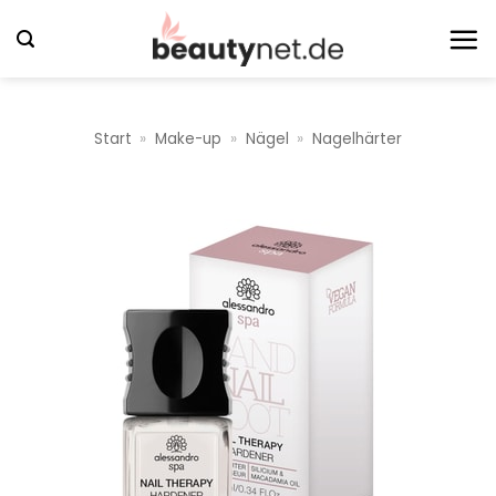
Zum
Inhalt
springen
Start
»
Make-up
»
Nägel
»
Nagelhärter