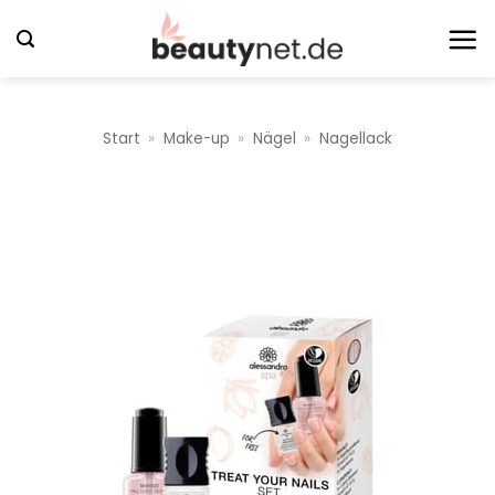
Zum
Inhalt
springen
Start
»
Make-up
»
Nägel
»
Nagellack