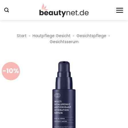
Zum
Inhalt
springen
Start
»
Hautpflege Gesicht
»
Gesichtspflege
»
Gesichtsserum
-10%