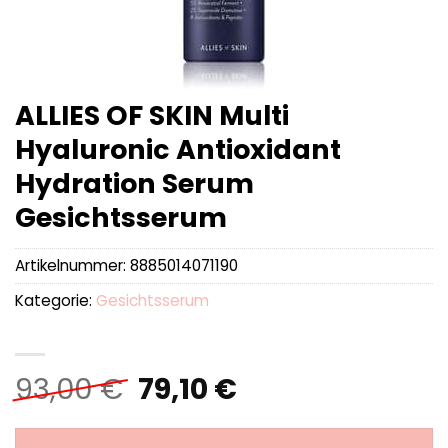
ALLIES OF SKIN Multi
Hyaluronic Antioxidant
Hydration Serum
Gesichtsserum
Artikelnummer:
8885014071190
Kategorie:
Gesichtsserum
Ursprünglicher
Aktueller
93,00
€
79,10
€
Preis
Preis
war:
ist: