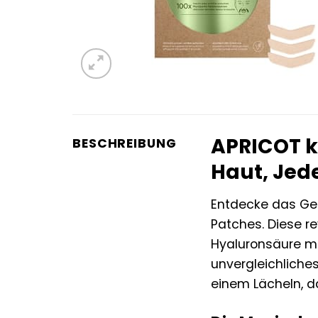
APRICOT k
BESCHREIBUNG
Haut, Jed
Entdecke das Geh
Patches. Diese r
Hyaluronsäure mi
unvergleichliches
einem Lächeln, 