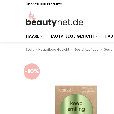
Zum
Über 20.000 Produkte
Inhalt
springen
HAARE
HAUTPFLEGE GESICHT
HAU
Start
»
Hautpflege Gesicht
»
Gesichtspflege
»
Gesic
-10%