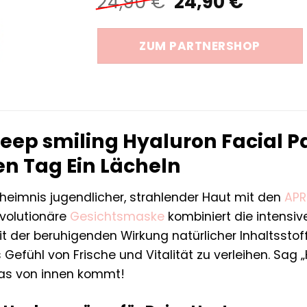
Ursprüngliche
Aktuel
24,90
€
24,90
€
Preis
Preis
war:
ist:
ZUM PARTNERSHOP
24,90 €
24,90 
eep smiling Hyaluron Facial P
en Tag Ein Lächeln
eimnis jugendlicher, strahlender Haut mit den
APR
evolutionäre
Gesichtsmaske
kombiniert die intensiv
t der beruhigenden Wirkung natürlicher Inhaltsstof
 Gefühl von Frische und Vitalität zu verleihen. Sag
das von innen kommt!