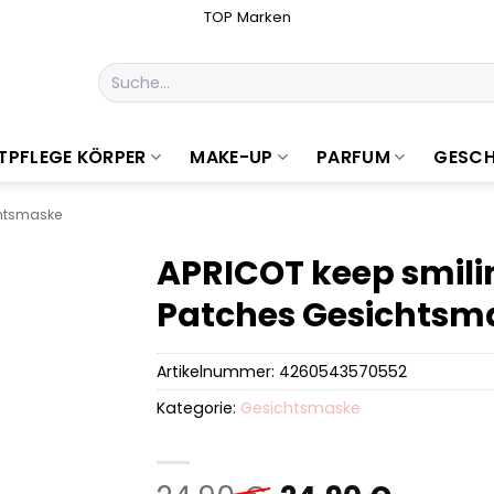
TOP Marken
Suchen
nach:
TPFLEGE KÖRPER
MAKE-UP
PARFUM
GESCH
htsmaske
APRICOT keep smili
Patches Gesichtsm
Artikelnummer:
4260543570552
Kategorie:
Gesichtsmaske