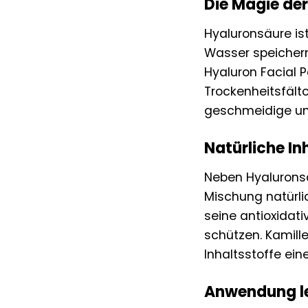
Die Magie der
Hyaluronsäure is
Wasser speichern 
Hyaluron Facial P
Trockenheitsfältc
geschmeidige un
Natürliche In
Neben Hyaluronsä
Mischung natürlic
seine antioxidati
schützen. Kamill
Inhaltsstoffe ein
Anwendung le