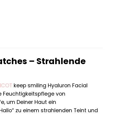
r
ler
€.
atches – Strahlende
ICOT
keep smiling Hyaluron Facial
e Feuchtigkeitspflege von
fe, um Deiner Haut ein
 „Hallo“ zu einem strahlenden Teint und