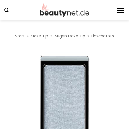
Zum
Inhalt
springen
Start
»
Make-up
»
Augen Make-up
»
Lidschatten