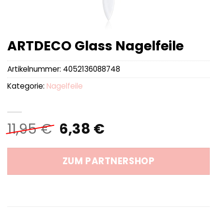
ARTDECO Glass Nagelfeile
Artikelnummer:
4052136088748
Kategorie:
Nagelfeile
Ursprünglicher
Aktueller
11,95
€
6,38
€
Preis
Preis
war:
ist:
ZUM PARTNERSHOP
11,95 €
6,38 €.