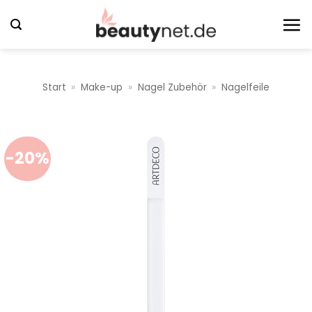
Zum
Inhalt
springen
Start
»
Make-up
»
Nagel Zubehör
»
Nagelfeile
-20%