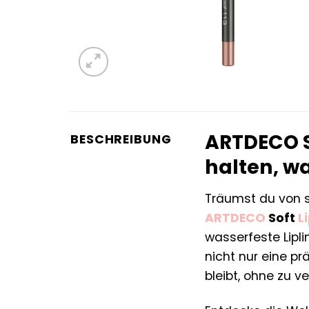
ARTDECO So
BESCHREIBUNG
halten, w
Träumst du von s
ARTDECO
Soft
L
wasserfeste Lipli
nicht nur eine pr
bleibt, ohne zu v