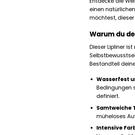
Entdecke die Wel
einen natürlichen
möchtest, dieser L
Warum du den
Dieser Lipliner i
Selbstbewusstsei
Bestandteil dein
Wasserfest u
Bedingungen s
definiert.
Samtweiche T
müheloses Auft
Intensive Fa