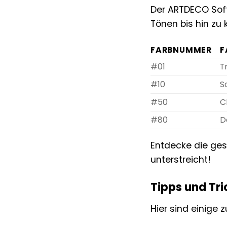
Der ARTDECO Soft 
Tönen bis hin zu 
FARBNUMMER
F
#01
T
#10
S
#50
C
#80
D
Entdecke die ges
unterstreicht!
Tipps und Tri
Hier sind einige 