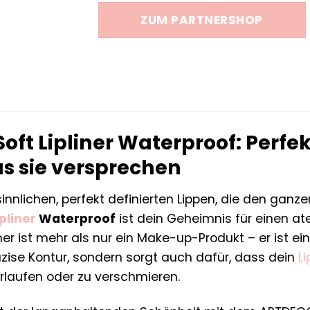
war:
ist:
ZUM PARTNERSHOP
7,95 €
4,93 €.
ft Lipliner Waterproof: Perfe
as sie versprechen
innlichen, perfekt definierten Lippen, die den gan
ipliner
Waterproof
ist dein Geheimnis für einen 
ner ist mehr als nur ein Make-up-Produkt – er ist ei
äzise Kontur, sondern sorgt auch dafür, dass dein
Li
erlaufen oder zu verschmieren.