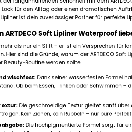
t der langanhaltenden Schönheit mit dem ARTDECO S
 Look für den Alltag oder einen dramatischen Auftr
ipliner ist dein zuverlässiger Partner für perfekte Li
 ARTDECO Soft Lipliner Waterproof liebe
st mehr als nur ein Stift – er ist ein Versprechen fü
n. Hier sind die Gründe, warum der ARTDECO Soft Lip
er Beauty-Routine werden sollte:
nd wischfest:
Dank seiner wasserfesten Formel hält
tand. Ob beim Essen, Trinken oder Schwimmen – dei
extur:
Die geschmeidige Textur gleitet sanft über 
ragen. Kein Ziehen, kein Rubbeln – nur pure Perfekt
rbabgabe:
Die hochpigmentierte Formel sorgt für ei