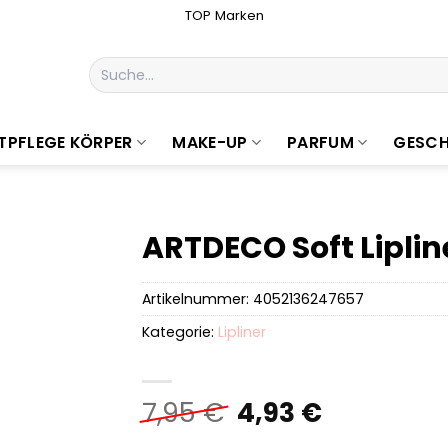
TOP Marken
Suchen
nach:
TPFLEGE KÖRPER
MAKE-UP
PARFUM
GESCH
ARTDECO Soft Liplin
Artikelnummer:
4052136247657
Kategorie:
Lipliner
Ursprünglicher
Aktueller
7,95
€
4,93
€
Preis
Preis