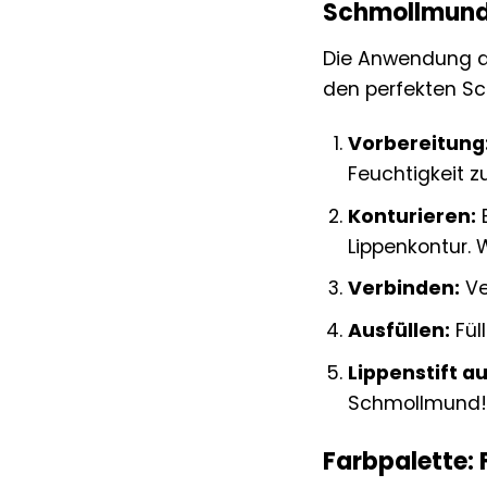
Schmollmund
Die Anwendung des
den perfekten Sc
Vorbereitung
Feuchtigkeit z
Konturieren:
B
Lippenkontur. 
Verbinden:
Ve
Ausfüllen:
Fül
Lippenstift a
Schmollmund!
Farbpalette: 