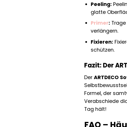
Peeling:
Peeli
glatte Oberflä
Primer
:
Trage 
verlängern.
Fixieren:
Fixie
schützen.
Fazit: Der AR
Der
ARTDECO Sof
Selbstbewusstsei
Formel, der samtw
Verabschiede di
Tag hält!
FAQ – Häu