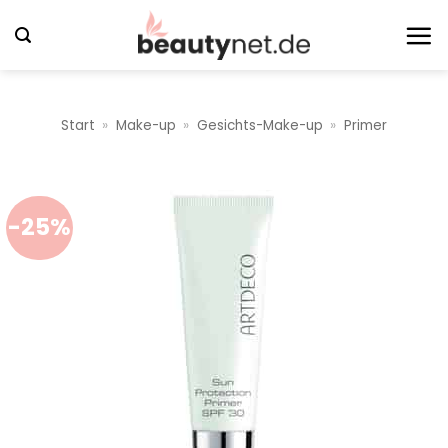
Zum
Inhalt
springen
Start
»
Make-up
»
Gesichts-Make-up
»
Primer
-25%