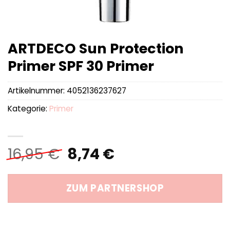
ARTDECO Sun Protection
Primer SPF 30 Primer
Artikelnummer:
4052136237627
Kategorie:
Primer
Ursprünglicher
Aktueller
16,95
€
8,74
€
Preis
Preis
war:
ist:
ZUM PARTNERSHOP
16,95 €
8,74 €.