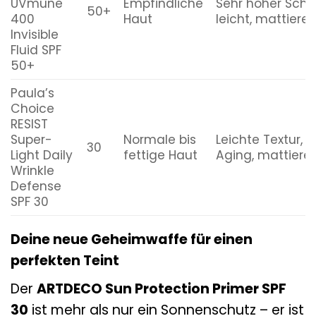
UVmune
Empfindliche
Sehr hoher Schut
50+
400
Haut
leicht, mattiere
Invisible
Fluid SPF
50+
Paula’s
Choice
RESIST
Super-
Normale bis
Leichte Textur, A
30
Light Daily
fettige Haut
Aging, mattiere
Wrinkle
Defense
SPF 30
Deine neue Geheimwaffe für einen
perfekten Teint
Der
ARTDECO Sun Protection Primer SPF
30
ist mehr als nur ein Sonnenschutz – er ist