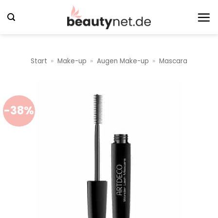
Zum
Inhalt
springen
Start
»
Make-up
»
Augen Make-up
»
Mascara
-38%