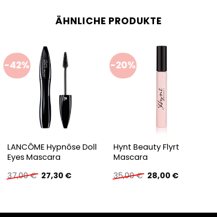
ÄHNLICHE PRODUKTE
-42%
-20%
LANCÔME Hypnôse Doll
Hynt Beauty Flyrt
Eyes Mascara
Mascara
Ursprünglicher
Aktueller
Ursprünglicher
Aktueller
37,00
€
27,30
€
35,00
€
28,00
€
Preis
Preis
Preis
Preis
war:
ist:
war:
ist:
37,00 €
27,30 €.
35,00 €
28,00 €.