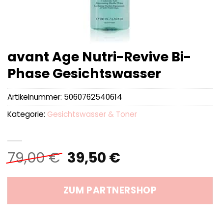
avant Age Nutri-Revive Bi-
Phase Gesichtswasser
Artikelnummer:
5060762540614
Kategorie:
Gesichtswasser & Toner
Ursprünglicher
Aktueller
79,00
€
39,50
€
Preis
Preis
war:
ist:
ZUM PARTNERSHOP
79,00 €
39,50 €.