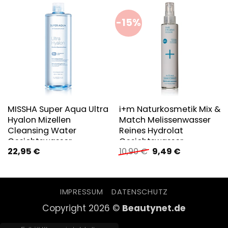
-15%
MISSHA Super Aqua Ultra
i+m Naturkosmetik Mix &
Hyalon Mizellen
Match Melissenwasser
Cleansing Water
Reines Hydrolat
Gesichtswasser
Gesichtswasser
Ursprünglicher
Aktueller
22,95
€
10,90
€
9,49
€
Preis
Preis
war:
ist:
10,90 €
9,49 €.
IMPRESSUM
DATENSCHUTZ
Copyright 2026 ©
Beautynet.de