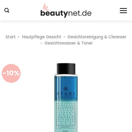
Zum
Inhalt
springen
Start
»
Hautpflege Gesicht
»
Gesichtsreinigung & Cleanser
»
Gesichtswasser & Toner
-10%