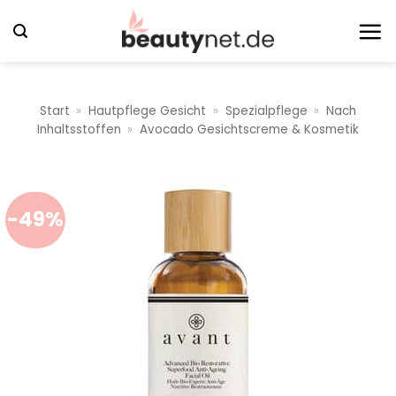
Zum
Inhalt
springen
Start
»
Hautpflege Gesicht
»
Spezialpflege
»
Nach
Inhaltsstoffen
»
Avocado Gesichtscreme & Kosmetik
-49%