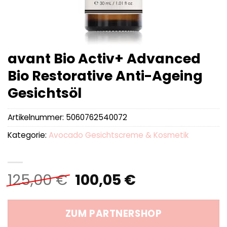
avant Bio Activ+ Advanced
Bio Restorative Anti-Ageing
Gesichtsöl
Artikelnummer:
5060762540072
Kategorie:
Avocado Gesichtscreme & Kosmetik
Ursprünglicher
Aktueller
125,00
€
100,05
€
Preis
Preis
war:
ist:
ZUM PARTNERSHOP
125,00 €
100,05 €.