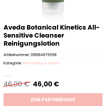
Aveda Botanical Kinetics All-
Sensitive Cleanser
Reinigungslotion
Artikelnummer:
018084975558
Kategorie:
BHA Peeling & Serum
Ursprünglicher
Aktueller
46,00
€
46,00
€
Preis
Preis
war:
ist:
ZUM PARTNERSHOP
46,00 €
46,00 €.