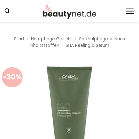
Zum
Inhalt
springen
Start
»
Hautpflege Gesicht
»
Spezialpflege
»
Nach
Inhaltsstoffen
»
BHA Peeling & Serum
-30%