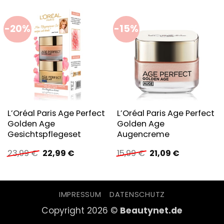
-20%
-15%
L’Oréal Paris Age Perfect
L’Oréal Paris Age Perfect
Golden Age
Golden Age
Gesichtspflegeset
Augencreme
Ursprünglicher
Aktueller
Ursprünglicher
Aktueller
23,99
€
22,99
€
15,99
€
21,09
€
Preis
Preis
Preis
Preis
war:
ist:
war:
ist:
23,99 €
22,99 €.
15,99 €
21,09 €.
IMPRESSUM
DATENSCHUTZ
Copyright 2026 ©
Beautynet.de