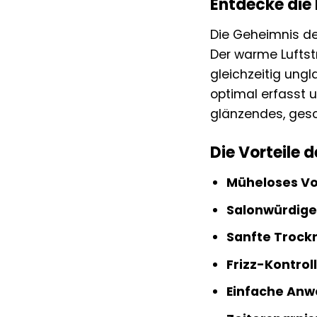
Entdecke die
Die Geheimnis der
Der warme Luftstr
gleichzeitig ungl
optimal erfasst u
glänzendes, gesc
Die Vorteile 
Müheloses V
Salonwürdiges
Sanfte Trock
Frizz-Kontroll
Einfache Anw