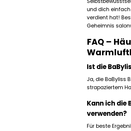
Selbstbewusstsei
und dich einfach
verdient hat! Be
Geheimnis salon
FAQ – Häuf
Warmluft
Ist die BaByl
Ja, die BaByliss 
strapaziertem Ha
Kann ich die 
verwenden?
Für beste Ergebn