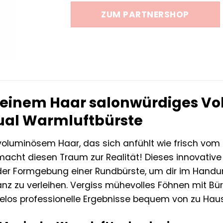
war:
ist:
ZUM PARTNERSHOP
69,90 €
59,99 
deinem Haar salonwürdiges Vo
Dual Warmluftbürste
oluminösem Haar, das sich anfühlt wie frisch vom 
acht diesen Traum zur Realität! Dieses innovative S
 der Formgebung einer Rundbürste, um dir im Ha
z zu verleihen. Vergiss mühevolles Föhnen mit Bü
elos professionelle Ergebnisse bequem von zu Hau