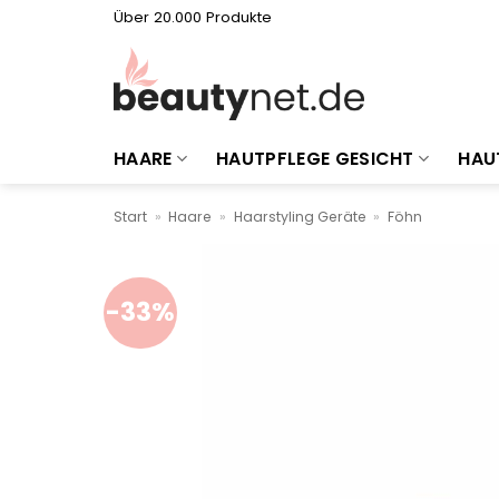
Zum
Über 20.000 Produkte
Inhalt
springen
HAARE
HAUTPFLEGE GESICHT
HAU
Start
»
Haare
»
Haarstyling Geräte
»
Föhn
-33%