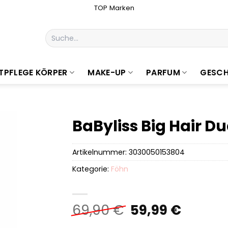
TOP Marken
Suchen
nach:
TPFLEGE KÖRPER
MAKE-UP
PARFUM
GESCH
BaByliss Big Hair D
Artikelnummer:
3030050153804
Kategorie:
Föhn
Ursprüngliche
Aktuel
69,90
€
59,99
€
Preis
Preis