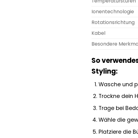
Temperaturstufen
Ionentechnologie
Rotationsrichtung
Kabel
Besondere Merkma
So verwendest
Styling:
Wasche und pf
Trockne dein H
Trage bei Bed
Wähle die gew
Platziere die 