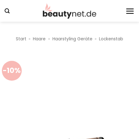
Zum
Inhalt
springen
Start
»
Haare
»
Haarstyling Geräte
»
Lockenstab
-10%