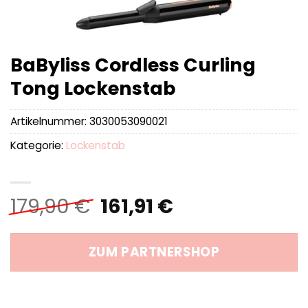
BaByliss Cordless Curling
Tong Lockenstab
Artikelnummer:
3030053090021
Kategorie:
Lockenstab
Ursprünglicher
Aktueller
179,90
€
161,91
€
Preis
Preis
war:
ist:
ZUM PARTNERSHOP
179,90 €
161,91 €.