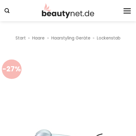
Zum
Inhalt
springen
Start
»
Haare
»
Haarstyling Geräte
»
Lockenstab
-27%