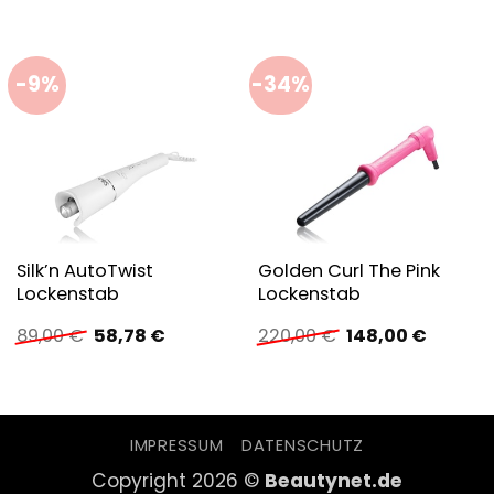
-9%
-34%
Silk’n AutoTwist
Golden Curl The Pink
Lockenstab
Lockenstab
Ursprünglicher
Aktueller
Ursprünglicher
Aktuelle
89,00
€
58,78
€
220,00
€
148,00
€
Preis
Preis
Preis
Preis
war:
ist:
war:
ist:
89,00 €
58,78 €.
220,00 €
148,00 €
IMPRESSUM
DATENSCHUTZ
Copyright 2026 ©
Beautynet.de