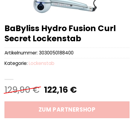
BaByliss Hydro Fusion Curl
Secret Lockenstab
Artikelnummer:
3030050188400
Kategorie:
Lockenstab
Ursprünglicher
Aktueller
129,90
€
122,16
€
Preis
Preis
war:
ist:
ZUM PARTNERSHOP
129,90 €
122,16 €.