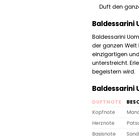
Duft den gan
Baldessarini 
Baldessarini Uomo
der ganzen Welt 
einzigartigen un
unterstreicht. Er
begeistern wird.
Baldessarini 
DUFTNOTE
BES
Kopfnote
Manda
Herznote
Patsc
Basisnote
Sand