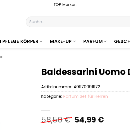
TOP Marken
Suchen
nach:
TPFLEGE KÖRPER
MAKE-UP
PARFUM
GESCH
en
Baldessarini Uomo 
Artikelnummer:
4011700911172
Kategorie:
Parfum Set für Herren
Ursprüngliche
Aktuel
58,50
€
54,99
€
Preis
Preis