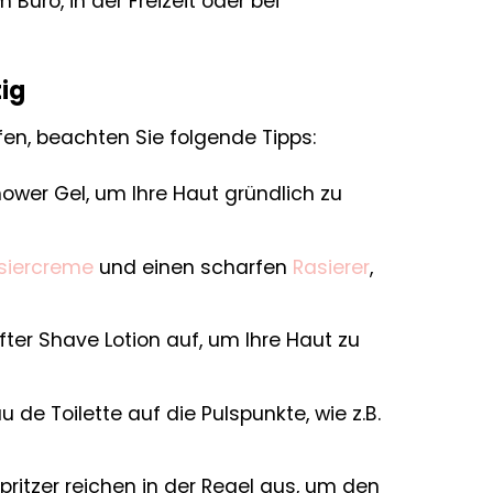
 Büro, in der Freizeit oder bei
ig
en, beachten Sie folgende Tipps:
wer Gel, um Ihre Haut gründlich zu
siercreme
und einen scharfen
Rasierer
,
ter Shave Lotion auf, um Ihre Haut zu
de Toilette auf die Pulspunkte, wie z.B.
Spritzer reichen in der Regel aus, um den