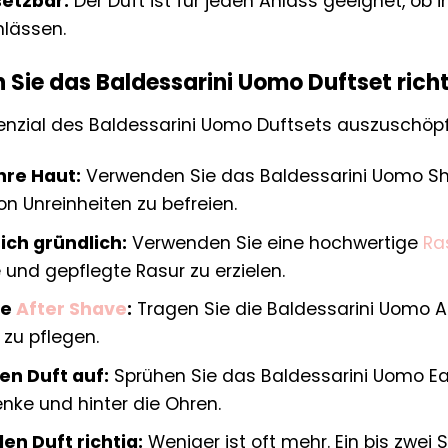
setzbar:
Der Duft ist für jeden Anlass geeignet, ob im
lässen.
Sie das Baldessarini Uomo Duftset richt
enzial des Baldessarini Uomo Duftsets auszuschöpf
hre Haut:
Verwenden Sie das Baldessarini Uomo Sho
on Unreinheiten zu befreien.
ich gründlich:
Verwenden Sie eine hochwertige
Ra
 und gepflegte Rasur zu erzielen.
ie
After Shave
:
Tragen Sie die Baldessarini Uomo Af
zu pflegen.
en Duft auf:
Sprühen Sie das Baldessarini Uomo Eau 
nke und hinter die Ohren.
en Duft richtig:
Weniger ist oft mehr. Ein bis zwei 