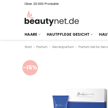
Zum
Über 20.000 Produkte
Inhalt
springen
HAARE
HAUTPFLEGE GESICHT
HAU
Start
»
Parfum
»
Herrenparfum
»
Parfum Set für Herr
-15%