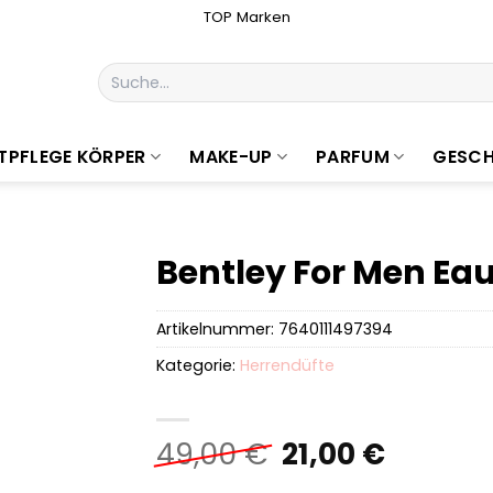
TOP Marken
Suchen
nach:
TPFLEGE KÖRPER
MAKE-UP
PARFUM
GESCH
Bentley For Men Eau
Artikelnummer:
7640111497394
Kategorie:
Herrendüfte
Ursprüngliche
Aktuell
49,00
€
21,00
€
Preis
Preis