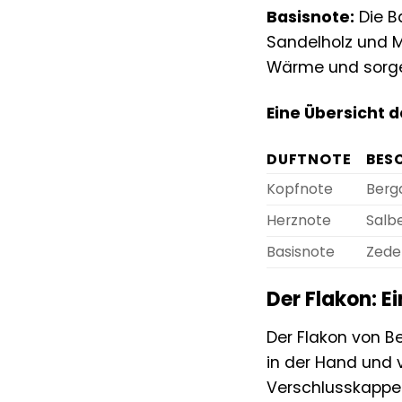
Basisnote:
Die B
Sandelholz und M
Wärme und sorgen
Eine Übersicht 
DUFTNOTE
BES
Kopfnote
Berga
Herznote
Salbe
Basisnote
Zeder
Der Flakon: E
Der Flakon von Be
in der Hand und v
Verschlusskappe s