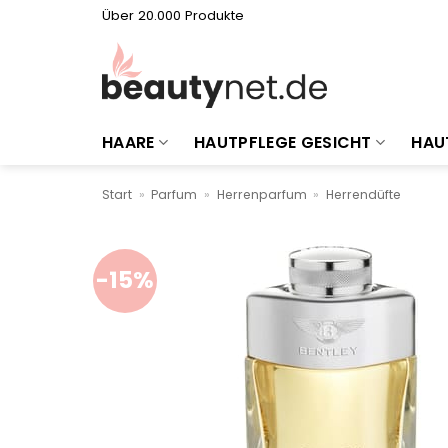
Zum
Über 20.000 Produkte
Inhalt
springen
HAARE
HAUTPFLEGE GESICHT
HAU
Start
»
Parfum
»
Herrenparfum
»
Herrendüfte
-15%