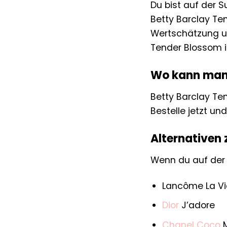
Du bist auf der 
Betty Barclay Te
Wertschätzung un
Tender Blossom i
Wo kann man 
Betty Barclay Te
Bestelle jetzt u
Alternativen 
Wenn du auf der 
Lancôme La Vie
Dior
J’adore
Chanel
Coco
M