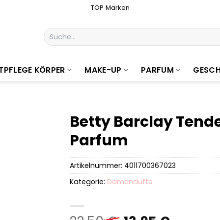
TOP Marken
Suchen
nach:
TPFLEGE KÖRPER
MAKE-UP
PARFUM
GESCH
Betty Barclay Tend
Parfum
Artikelnummer:
4011700367023
Kategorie:
Damendüfte