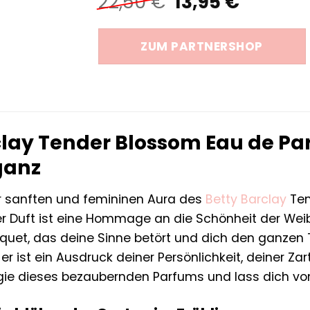
Ursprüngliche
Aktuell
22,50
€
13,95
€
Preis
Preis
war:
ist:
ZUM PARTNERSHOP
22,50 €
13,95 €.
clay Tender Blossom Eau de Pa
ganz
r sanften und femininen Aura des
Betty Barclay
Ten
er Duft ist eine Hommage an die Schönheit der Weibl
quet, das deine Sinne betört und dich den ganzen 
 er ist ein Ausdruck deiner Persönlichkeit, deiner Za
ie dieses bezaubernden Parfums und lass dich von s