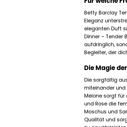
Für welche Fr
Betty Barclay Ten
Eleganz unterstr
eleganten Duft s
Dinner – Tender B
aufdringlich, sond
Begleiter, der d
Die Magie der
Die sorgfältig a
miteinander und k
Melone sorgt für
und Rose die fem
Moschus und Sande
Qualität und sor