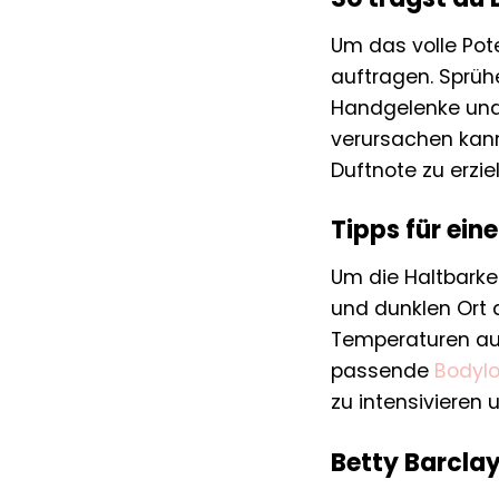
Um das volle Pote
auftragen. Sprüh
Handgelenke und 
verursachen kann
Duftnote zu erzi
Tipps für ein
Um die Haltbarke
und dunklen Ort 
Temperaturen aus
passende
Bodylo
zu intensivieren 
Betty Barcla