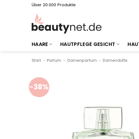
Zum
Über 20.000 Produkte
Inhalt
springen
HAARE
HAUTPFLEGE GESICHT
HAU
Start
»
Parfum
»
Damenparfum
»
Damendüfte
-38%