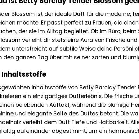
au ist Betty Barclay Tender Blossom gee
der Blossom ist der ideale Duft für die moderne, fem
eichen möchte. Er passt perfekt zu Frauen, die eine
uchen, der sie im Alltag begleitet. Ob im Büro, b
lossom verleiht dir stets eine Aura von Frische und W
ern unterstreicht auf subtile Weise deine Persönlichk
ich den ganzen Tag über mit seiner zarten und blumi
 Inhaltsstoffe
usgewählten Inhaltsstoffe von Betty Barclay Tende
reieren ein einzigartiges Dufterlebnis. Die frische 
 einen belebenden Auftakt, während die blumige Her
inine und elegante Seite des Duftes betont. Die w
lholz verleiht dem Duft Tiefe und Haltbarkeit. All
gfältig aufeinander abgestimmt, um ein harmonisc