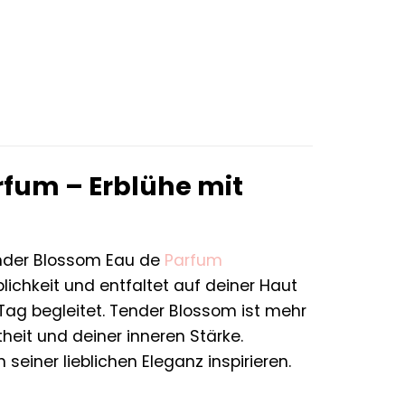
r
er
rfum – Erblühe mit
der Blossom Eau de
Parfum
ichkeit und entfaltet auf deiner Haut
Tag begleitet. Tender Blossom ist mehr
rtheit und deiner inneren Stärke.
einer lieblichen Eleganz inspirieren.