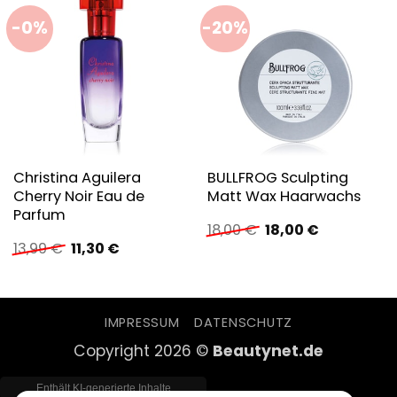
-0%
-20%
Christina Aguilera
BULLFROG Sculpting
Cherry Noir Eau de
Matt Wax Haarwachs
Parfum
Ursprünglicher
Aktueller
18,00
€
18,00
€
Preis
Preis
Ursprünglicher
Aktueller
13,99
€
11,30
€
war:
ist:
Preis
Preis
18,00 €
18,00 €.
war:
ist:
13,99 €
11,30 €.
IMPRESSUM
DATENSCHUTZ
Copyright 2026 ©
Beautynet.de