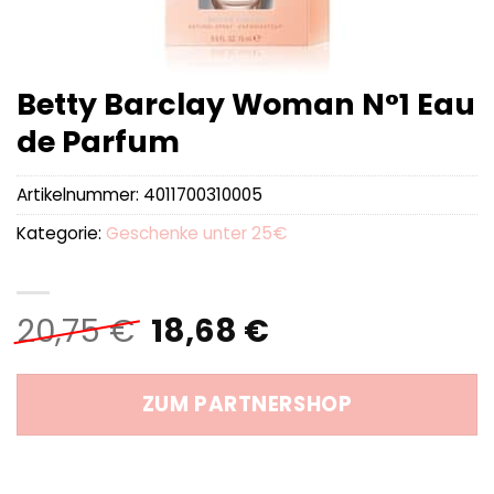
Betty Barclay Woman N°1 Eau
de Parfum
Artikelnummer:
4011700310005
Kategorie:
Geschenke unter 25€
Ursprünglicher
Aktueller
20,75
€
18,68
€
Preis
Preis
war:
ist:
ZUM PARTNERSHOP
20,75 €
18,68 €.