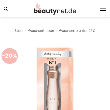
Zum
Inhalt
springen
Start
»
Geschenkideen
»
Geschenke unter 25€
-20%