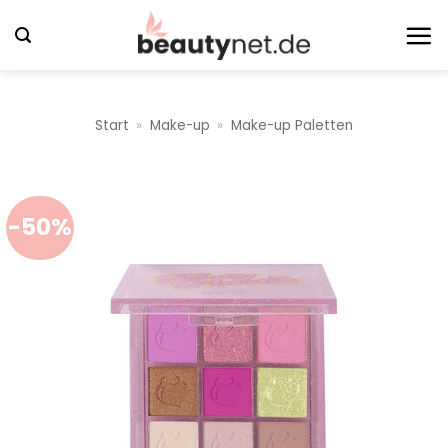
Zum
Inhalt
springen
Start
»
Make-up
»
Make-up Paletten
-50%