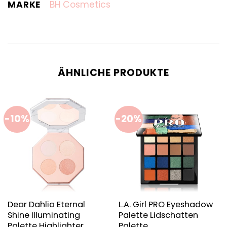
MARKE
BH Cosmetics
ÄHNLICHE PRODUKTE
-10%
-20%
Dear Dahlia Eternal
L.A. Girl PRO Eyeshadow
Shine Illuminating
Palette Lidschatten
Palette Highlighter
Palette