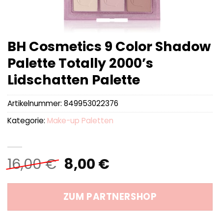
BH Cosmetics 9 Color Shadow
Palette Totally 2000’s
Lidschatten Palette
Artikelnummer:
849953022376
Kategorie:
Make-up Paletten
Ursprünglicher
Aktueller
16,00
€
8,00
€
Preis
Preis
war:
ist:
ZUM PARTNERSHOP
16,00 €
8,00 €.