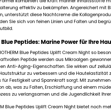
Formel kombiniert die Kraft mariner Inhaltsstoffe 
alterung effektiv zu bekämpfen. Angereichert mit B
 unterstützt diese Nachtcreme die Kollagenprodukti
en Sie sich von feinen Linien und Falten und begrü
tbild.
 Blue Peptides: Marine Power für Ihre Hau
OTHERM Blue Peptides Uplift Cream Night so besonde
kraftvollen Peptide werden aus Mikroalgen gewonnen
n Anti-Aging-Eigenschaften. Sie wirken auf zellulä
Hautstruktur zu verbessern und die Hautelastizität 
s für Festigkeit und Spannkraft sorgt. Mit zunehme
on ab, was zu Falten, Erschlaffung und einem müden
rozess zu verlangsamen und die Jugendlichkeit Ihre
M Blue Peptides Uplift Cream Night bietet noch meh