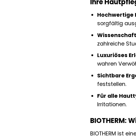
Ihre Hautpfle
Hochwertige I
sorgfältig aus
Wissenschaftl
zahlreiche Stu
Luxuriöses Erl
wahren Verwöh
Sichtbare Erg
feststellen.
Für alle Haut
Irritationen.
BIOTHERM: Wis
BIOTHERM ist ein