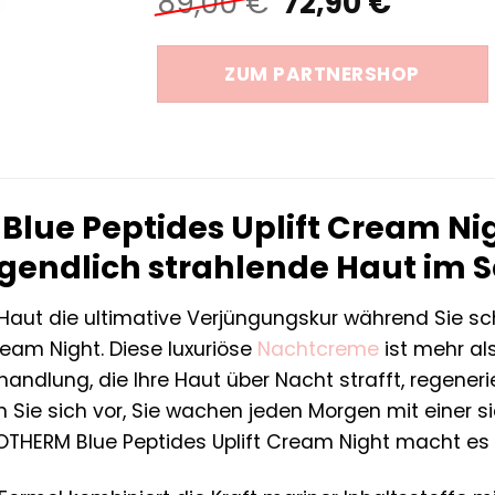
Ursprüngliche
Aktuel
89,00
€
72,90
€
Preis
Preis
war:
ist:
ZUM PARTNERSHOP
89,00 €
72,90 €
Blue Peptides Uplift Cream Ni
ugendlich strahlende Haut im S
 Haut die ultimative Verjüngungskur während Sie sc
ream Night. Diese luxuriöse
Nachtcreme
ist mehr als
handlung, die Ihre Haut über Nacht strafft, regeneri
en Sie sich vor, Sie wachen jeden Morgen mit einer s
IOTHERM Blue Peptides Uplift Cream Night macht es