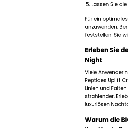
Lassen Sie di
Für ein optimale
anzuwenden. Ber
feststellen: Sie w
Erleben Sie d
Night
Viele Anwenderi
Peptides Uplift C
Linien und Falten
strahlender. Erle
luxuriösen Nacht
Warum die BI