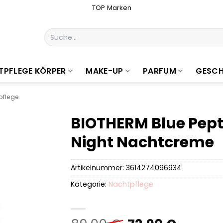
TOP Marken
Suchen
nach:
TPFLEGE KÖRPER
MAKE-UP
PARFUM
GESCH
pflege
BIOTHERM Blue Pept
Night Nachtcreme
Artikelnummer:
3614274096934
Kategorie:
Nachtpflege