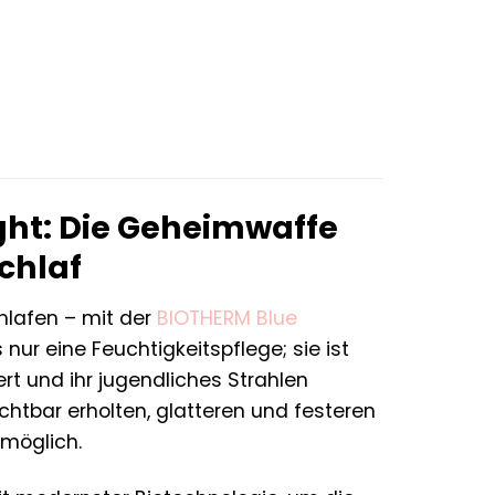
r
ler
.
ght: Die Geheimwaffe
chlaf
hlafen – mit der
BIOTHERM
Blue
 nur eine Feuchtigkeitspflege; sie ist
ert und ihr jugendliches Strahlen
ichtbar erholten, glatteren und festeren
 möglich.