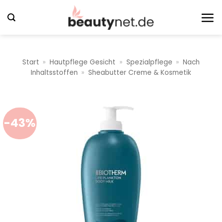
Zum
Inhalt
springen
Start
»
Hautpflege Gesicht
»
Spezialpflege
»
Nach
Inhaltsstoffen
»
Sheabutter Creme & Kosmetik
-43%