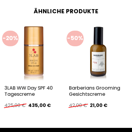
ÄHNLICHE PRODUKTE
-20%
-50%
3LAB WW Day SPF 40
Barberians Grooming
Tagescreme
Gesichtscreme
Ursprünglicher
Aktueller
Ursprünglicher
Aktueller
425,00
€
435,00
€
42,00
€
21,00
€
Preis
Preis
Preis
Preis
war:
ist:
war:
ist:
425,00 €
435,00 €.
42,00 €
21,00 €.