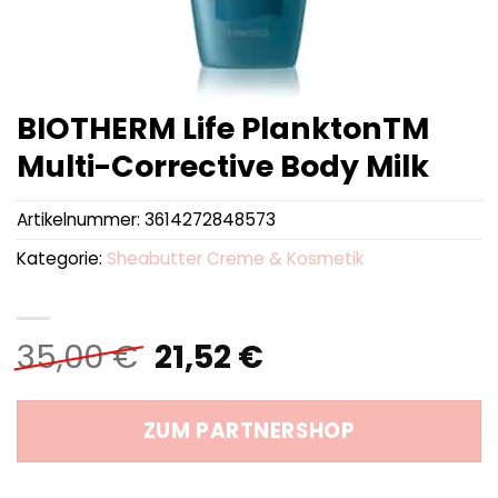
BIOTHERM Life PlanktonTM
Multi-Corrective Body Milk
Artikelnummer:
3614272848573
Kategorie:
Sheabutter Creme & Kosmetik
Ursprünglicher
Aktueller
35,00
€
21,52
€
Preis
Preis
war:
ist:
ZUM PARTNERSHOP
35,00 €
21,52 €.