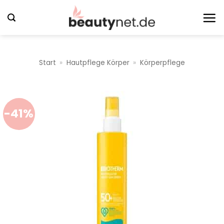
Zum
Inhalt
springen
Start
»
Hautpflege Körper
»
Körperpflege
-41%