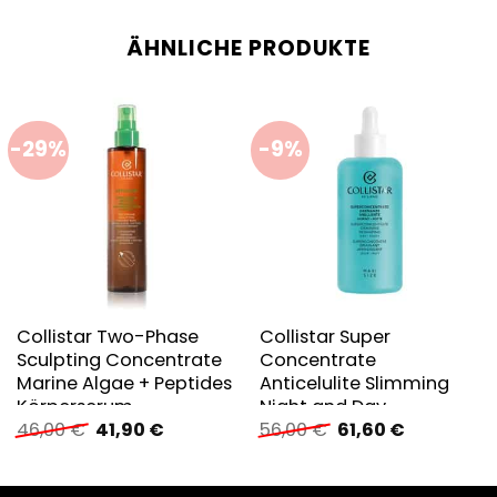
ÄHNLICHE PRODUKTE
-29%
-9%
Collistar Two-Phase
Collistar Super
Sculpting Concentrate
Concentrate
Marine Algae + Peptides
Anticelulite Slimming
Körperserum
Night and Day
Ursprünglicher
Aktueller
Ursprünglicher
Aktueller
46,00
€
41,90
€
56,00
€
61,60
€
Körperserum
Preis
Preis
Preis
Preis
war:
ist:
war:
ist:
46,00 €
41,90 €.
56,00 €
61,60 €.