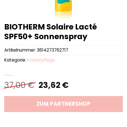
BIOTHERM Solaire Lacté
SPF50+ Sonnenspray
Artikelnummer:
3614273762717
Kategorie:
Körperpflege
Ursprünglicher
Aktueller
37,00
€
23,62
€
Preis
Preis
war:
ist:
ZUM PARTNERSHOP
37,00 €
23,62 €.