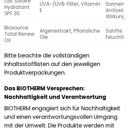
Lait Solaire
UVA-/UVB-Filter, Vitamin
Sonnens
Hydratant
E
Antioxida
SPF 30
Wirkung
Biosource
Algenextrakt, Pflanzliche
Sanfte R
Total Renew
Öle
Feuchtig
Oil
Bitte beachte die vollständigen
Inhaltsstofflisten auf den jeweiligen
Produktverpackungen.
Das BIOTHERM Versprechen:
Nachhaltigkeit und Verantwortung
BIOTHERM engagiert sich für Nachhaltigkeit
und einen verantwortungsvollen Umgang
mit der Umwelt. Die Produkte werden mit