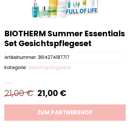
BIOTHERM Summer Essentials
Set Gesichtspflegeset
Artikelnummer:
3614274187717
Kategorie:
Gesichtspflegesets
Ursprünglicher
Aktueller
21,00
€
21,00
€
Preis
Preis
war:
ist:
ZUM PARTNERSHOP
21,00 €
21,00 €.