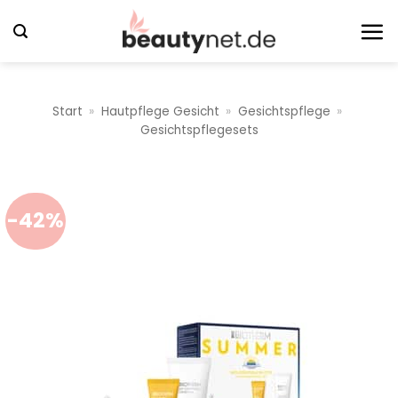
Zum
Inhalt
springen
Start
»
Hautpflege Gesicht
»
Gesichtspflege
»
Gesichtspflegesets
-42%