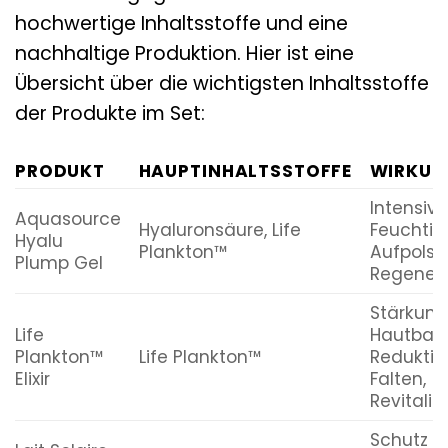
hochwertige Inhaltsstoffe und eine
nachhaltige Produktion. Hier ist eine
Übersicht über die wichtigsten Inhaltsstoffe
der Produkte im Set:
PRODUKT
HAUPTINHALTSSTOFFE
WIRKUN
Intensive
Aquasource
Hyaluronsäure, Life
Feuchtigk
Hyalu
Plankton™
Aufpolst
Plump Gel
Regenera
Stärkung
Life
Hautbarri
Plankton™
Life Plankton™
Reduktio
Elixir
Falten,
Revitalis
Schutz v