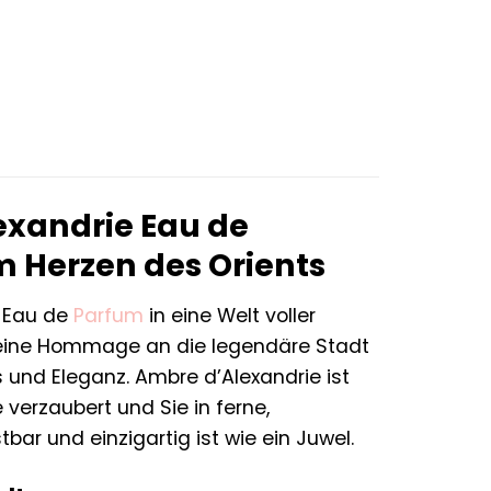
er
ler
€.
exandrie Eau de
m Herzen des Orients
e Eau de
Parfum
in eine Welt voller
st eine Hommage an die legendäre Stadt
s und Eleganz. Ambre d’Alexandrie ist
e verzaubert und Sie in ferne,
tbar und einzigartig ist wie ein Juwel.