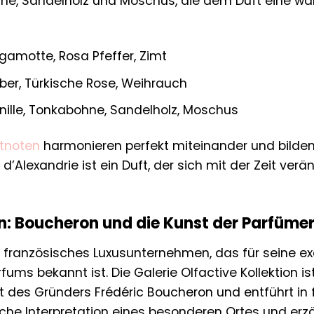
hne, Sandelholz und Moschus, die dem Duft eine w
gamotte, Rosa Pfeffer, Zimt
er, Türkische Rose, Weihrauch
ille, Tonkabohne, Sandelholz, Moschus
tnoten
harmonieren perfekt miteinander und bilden 
d’Alexandrie ist ein Duft, der sich mit der Zeit ve
on: Boucheron und die Kunst der Parfümer
n französisches Luxusunternehmen, das für seine e
fums bekannt ist. Die Galerie Olfactive Kollektion 
t des Gründers Frédéric Boucheron und entführt in f
ische Interpretation eines besonderen Ortes und erzä