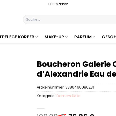
TOP Marken
Suchen
nach:
TPFLEGE KÖRPER
MAKE-UP
PARFUM
GESCH
Boucheron Galerie 
d’Alexandrie Eau d
Artikelnummer:
3386460080231
Kategorie:
Damendüfte