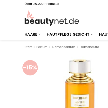
Zum
Über 20.000 Produkte
Inhalt
springen
HAARE
HAUTPFLEGE GESICHT
HAU
Start
»
Parfum
»
Damenparfum
»
Damendüfte
-15%