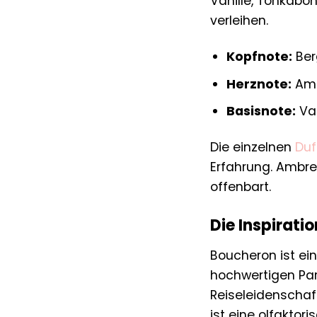
Vanille, Tonkabo
verleihen.
Kopfnote:
Ber
Herznote:
Amb
Basisnote:
Van
Die einzelnen
Duf
Erfahrung. Ambre 
offenbart.
Die Inspirati
Boucheron ist ei
hochwertigen Par
Reiseleidenschaf
ist eine olfaktor