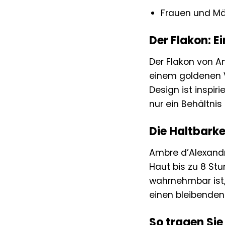
Frauen und Mä
Der Flakon: E
Der Flakon von Am
einem goldenen V
Design ist inspir
nur ein Behältni
Die Haltbarkei
Ambre d’Alexandri
Haut bis zu 8 Stu
wahrnehmbar ist, 
einen bleibenden 
So tragen Sie