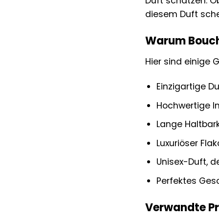
Duft schätzen. 
diesem Duft sche
Warum Bouche
Hier sind einige 
Einzigartige D
Hochwertige In
Lange Haltbark
Luxuriöser Fla
Unisex-Duft, 
Perfektes Ges
Verwandte P