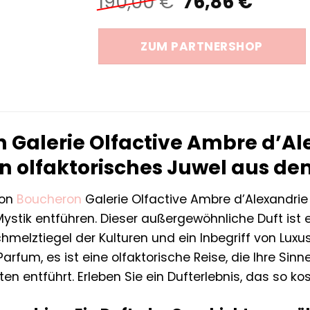
Ursprünglich
Aktuel
190,00
€
76,86
€
Preis
Preis
war:
ist:
ZUM PARTNERSHOP
190,00 €
76,86 
 Galerie Olfactive Ambre d’Al
in olfaktorisches Juwel aus de
von
Boucheron
Galerie Olfactive Ambre d’Alexandri
 Mystik entführen. Dieser außergewöhnliche Duft i
chmelztiegel der Kulturen und ein Inbegriff von Luxu
arfum, es ist eine olfaktorische Reise, die Ihre Sinn
en entführt. Erleben Sie ein Dufterlebnis, das so kos