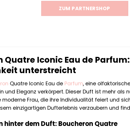
war:
ist:
ZUM PARTNERSHOP
49,00 €
29,73 €
Quatre Iconic Eau de Parfum: 
keit unterstreicht
ron
Quatre Iconic Eau de
Parfum
, eine olfaktorisch
 und Eleganz verkörpert. Dieser Duft ist mehr als nu
derne Frau, die ihre Individualität feiert und sich
esem einzigartigen Dufterlebnis verzaubern und find
on hinter dem Duft: Boucheron Quatre