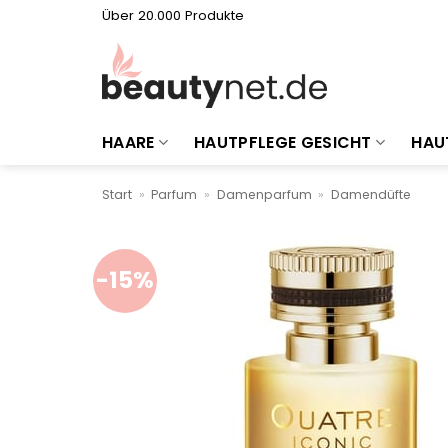
Zum
Über 20.000 Produkte
Inhalt
springen
HAARE
HAUTPFLEGE GESICHT
HAU
Start
»
Parfum
»
Damenparfum
»
Damendüfte
-15%