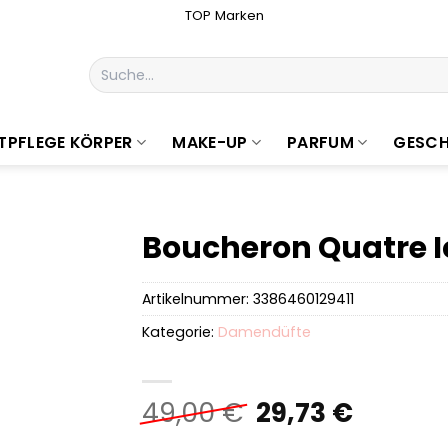
TOP Marken
Suchen
nach:
TPFLEGE KÖRPER
MAKE-UP
PARFUM
GESCH
Boucheron Quatre I
Artikelnummer:
3386460129411
Kategorie:
Damendüfte
Ursprüngliche
Aktuel
49,00
€
29,73
€
Preis
Preis