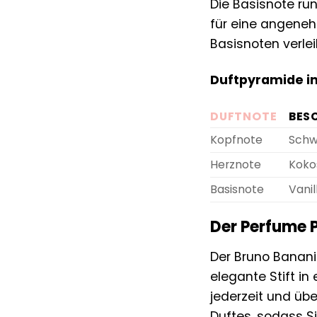
Die Basisnote ru
für eine angene
Basisnoten verle
Duftpyramide im
DUFTNOTE
BES
Kopfnote
Schw
Herznote
Koko
Basisnote
Vani
Der Perfume P
Der Bruno Banani
elegante Stift in
jederzeit und übe
Duftes, sodass S