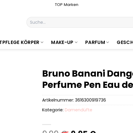
TOP Marken
Suchen
nach:
TPFLEGE KÖRPER
MAKE-UP
PARFUM
GESCH
Bruno Banani Dan
Perfume Pen Eau d
Artikelnummer:
3616300919736
Kategorie:
Damendüfte