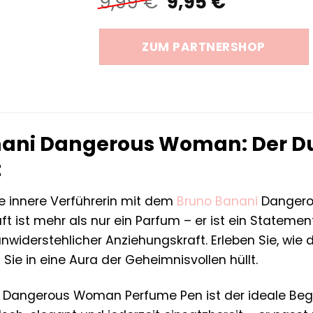
Ursprünglicher
Aktueller
9,99
€
9,95
€
Preis
Preis
war:
ist:
ZUM PARTNERSHOP
9,99 €
9,95 €.
ani Dangerous Woman: Der Duf
t
re innere Verführerin mit dem
Bruno Banani
Dangero
uft ist mehr als nur ein Parfum – er ist ein Statem
unwiderstehlicher Anziehungskraft. Erleben Sie, wie d
 Sie in eine Aura der Geheimnisvollen hüllt.
 Dangerous Woman Perfume Pen ist der ideale Beglei