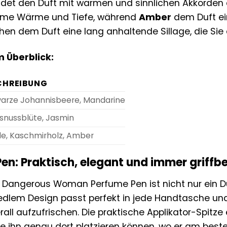
ndet den Duft mit warmen und sinnlichen Akkorden
hme Wärme und Tiefe, während
Amber
dem Duft ein
ihen dem Duft eine lang anhaltende Sillage, die Sie
 Überblick:
CHREIBUNG
arze Johannisbeere, Mandarine
snussblüte, Jasmin
lle, Kaschmirholz, Amber
en: Praktisch, elegant und immer griffbe
 Dangerous Woman Perfume Pen ist nicht nur ein Du
 edlem Design passt perfekt in jede Handtasche und
rall aufzufrischen. Die praktische Applikator-Spitz
ie ihn genau dort platzieren können, wo er am best