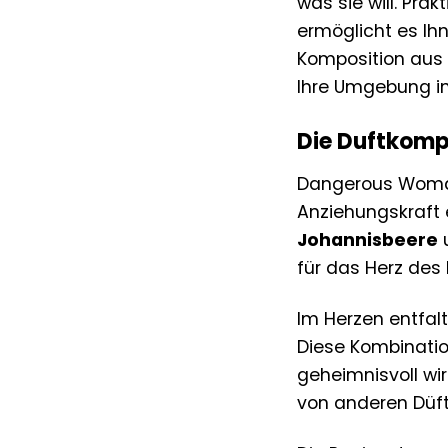
was sie will. Pra
ermöglicht es Ihn
Komposition aus 
Ihre Umgebung in
Die Duftkomp
Dangerous Woman 
Anziehungskraft e
Johannisbeere
u
für das Herz des 
Im Herzen entfal
Diese Kombination
geheimnisvoll wir
von anderen Düf