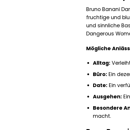
Bruno Banani Dang
fruchtige und bl
und sinnliche Ba
Dangerous Woman 
Mögliche Anläss
Alltag:
Verleih
Büro:
Ein dezen
Date:
Ein verf
Ausgehen:
Ein
Besondere An
macht.