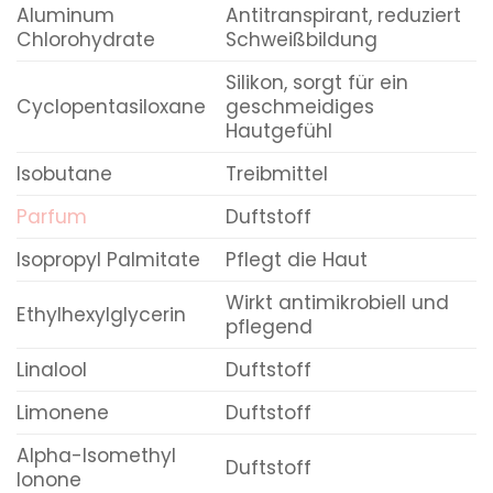
Aluminum
Antitranspirant, reduziert
Chlorohydrate
Schweißbildung
Silikon, sorgt für ein
Cyclopentasiloxane
geschmeidiges
Hautgefühl
Isobutane
Treibmittel
Parfum
Duftstoff
Isopropyl Palmitate
Pflegt die Haut
Wirkt antimikrobiell und
Ethylhexylglycerin
pflegend
Linalool
Duftstoff
Limonene
Duftstoff
Alpha-Isomethyl
Duftstoff
Ionone