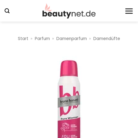
Zum
Inhalt
springen
Start
»
Parfum
»
Damenparfum
»
Damendüfte