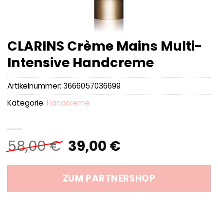
CLARINS Crème Mains Multi-
Intensive Handcreme
Artikelnummer:
3666057036699
Kategorie:
Handcreme
Ursprünglicher
Aktueller
58,00
€
39,00
€
Preis
Preis
war:
ist:
ZUM PARTNERSHOP
58,00 €
39,00 €.