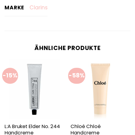
MARKE
Clarins
ÄHNLICHE PRODUKTE
-15%
-58%
L:A Bruket Elder No. 244
Chloé Chloé
Handcreme
Handcreme