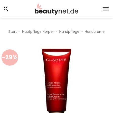
Zum
Inhalt
springen
Start
»
Hautpflege Körper
»
Handpflege
»
Handcreme
-29%