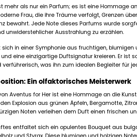
st mehr als nur ein Parfum; es ist eine Hommage an 
moderne Frau, die ihre Träume verfolgt, Grenzen übe
nz bewahrt. Jede Note dieses Parfums wurde sorgf
nd unwiderstehlicher Ausstrahlung zu erzählen.
t sich in einer Symphonie aus fruchtigen, blumigen
und eine einzigartige Duftsignatur kreieren. Er ist
 verführerisch, was ihn zum idealen Begleiter für 
sition: Ein olfaktorisches Meisterwerk
von Aventus for Her ist eine Hommage an die Kunst 
den Explosion aus grünen Äpfeln, Bergamotte, Zitron
ürzigen Noten verleihen dem Duft einen frischen u
ftes entfaltet sich ein opulentes Bouquet aus bulg
holz und Styrax. Diese blumigen und holzigen Note