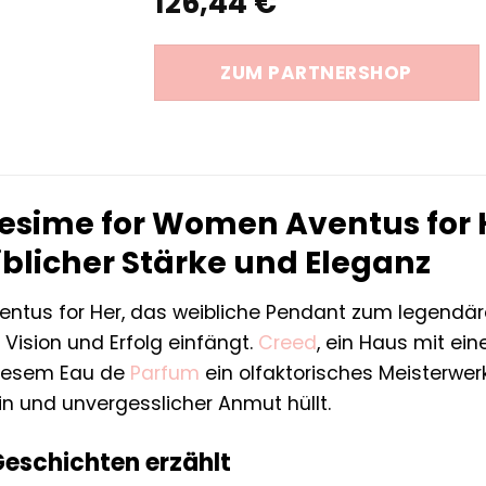
126,44
€
ZUM PARTNERSHOP
lesime for Women Aventus for 
iblicher Stärke und Eleganz
entus for Her, das weibliche Pendant zum legendär
, Vision und Erfolg einfängt.
Creed
, ein Haus mit ein
diesem Eau de
Parfum
ein olfaktorisches Meisterwerk
n und unvergesslicher Anmut hüllt.
 Geschichten erzählt