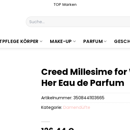
TOP Marken
Suchen
nach:
TPFLEGE KÖRPER
MAKE-UP
PARFUM
GESCH
Creed Millesime fo
Her Eau de Parfum
Artikelnummer:
3508441103665
Kategorie:
Damendüfte