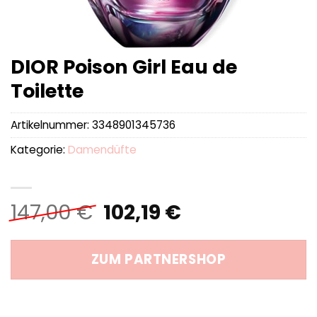
DIOR Poison Girl Eau de
Toilette
Artikelnummer:
3348901345736
Kategorie:
Damendüfte
Ursprünglicher
Aktueller
147,00
€
102,19
€
Preis
Preis
war:
ist:
ZUM PARTNERSHOP
147,00 €
102,19 €.