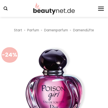
Zum
Inhalt
springen
Start
»
Parfum
»
Damenparfum
»
Damendüfte
-24%