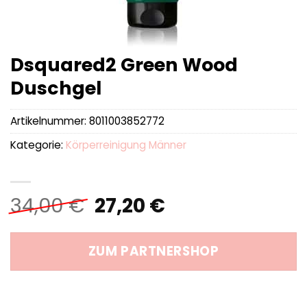
Dsquared2 Green Wood
Duschgel
Artikelnummer:
8011003852772
Kategorie:
Körperreinigung Männer
Ursprünglicher
Aktueller
34,00
€
27,20
€
Preis
Preis
war:
ist:
ZUM PARTNERSHOP
34,00 €
27,20 €.