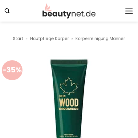
Zum
Inhalt
springen
Start
»
Hautpflege Körper
»
Körperreinigung Männer
-35%