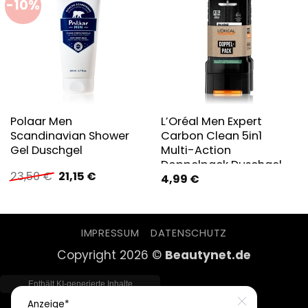
-10%
Polaar Men
L’Oréal Men Expert
Scandinavian Shower
Carbon Clean 5in1
Gel Duschgel
Multi-Action
Doppelpack Duschgel
Ursprünglicher
Aktueller
23,50
€
21,15
€
4,99
€
Preis
Preis
war:
ist:
23,50 €
21,15 €.
IMPRESSUM
DATENSCHUTZ
Copyright 2026 ©
Beautynet.de
Close
Anzeige*