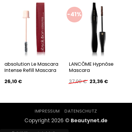
-41%
absolution Le Mascara
LANCÔME Hypnôse
Intense Refill Mascara
Mascara
Ursprünglicher
Aktueller
26,10
€
37,00
€
23,36
€
Preis
Preis
war:
ist:
37,00 €
23,36 €.
IMPRESSUM
DATENSCHUTZ
Copyright 2026 ©
Beautynet.de