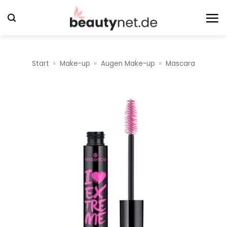
Zum
Inhalt
springen
Start
»
Make-up
»
Augen Make-up
»
Mascara