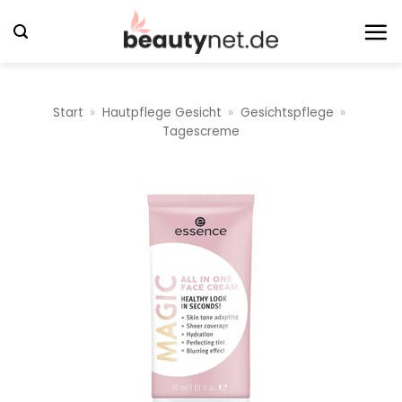
Zum
Inhalt
springen
Start
»
Hautpflege Gesicht
»
Gesichtspflege
»
Tagescreme