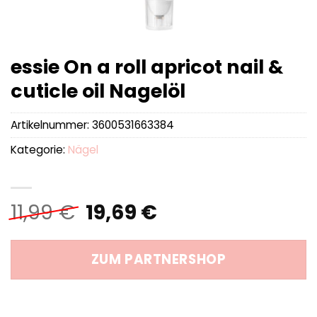
essie On a roll apricot nail &
cuticle oil Nagelöl
Artikelnummer:
3600531663384
Kategorie:
Nägel
Ursprünglicher
Aktueller
11,99
€
19,69
€
Preis
Preis
war:
ist:
ZUM PARTNERSHOP
11,99 €
19,69 €.