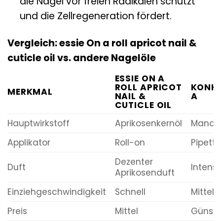
die Nägel vor freien Radikalen schützt
und die Zellregeneration fördert.
Vergleich: essie On a roll apricot nail &
cuticle oil vs. andere Nagelöle
ESSIE ON A
ROLL APRICOT
KONK
MERKMAL
NAIL &
A
CUTICLE OIL
Hauptwirkstoff
Aprikosenkernöl
Mandel
Applikator
Roll-on
Pipette
Dezenter
Duft
Intens
Aprikosenduft
Einziehgeschwindigkeit
Schnell
Mittel
Preis
Mittel
Günsti