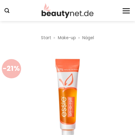
Zum
Inhalt
springen
Start
»
Make-up
»
Nägel
-21%