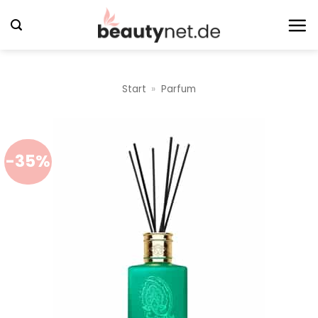
Zum
Inhalt
springen
Start
»
Parfum
-35%