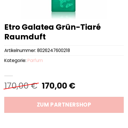
Etro Galatea Grün-Tiaré
Raumduft
Artikelnummer:
8026247600218
Kategorie:
Parfum
Ursprünglicher
Aktueller
170,00
€
170,00
€
Preis
Preis
war:
ist:
ZUM PARTNERSHOP
170,00 €
170,00 €.