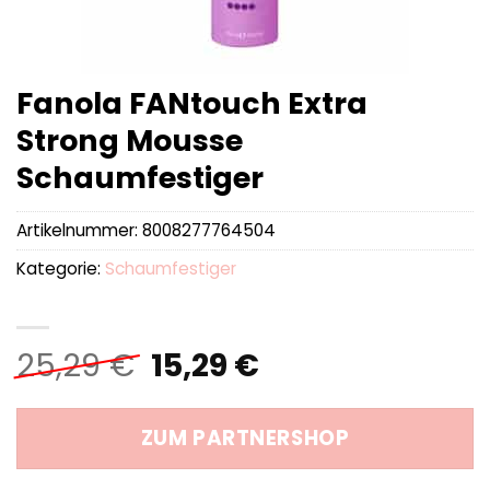
Fanola FANtouch Extra
Strong Mousse
Schaumfestiger
Artikelnummer:
8008277764504
Kategorie:
Schaumfestiger
Ursprünglicher
Aktueller
25,29
€
15,29
€
Preis
Preis
war:
ist:
ZUM PARTNERSHOP
25,29 €
15,29 €.