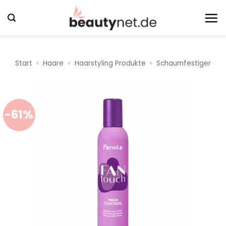
Zum
Inhalt
springen
Start
»
Haare
»
Haarstyling Produkte
»
Schaumfestiger
-61%