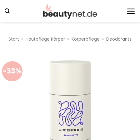
Zum
Inhalt
springen
Start
»
Hautpflege Körper
»
Körperpflege
»
Deodorants
-33%