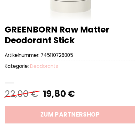
GREENBORN Raw Matter
Deodorant Stick
Artikelnummer:
745110726005
Kategorie:
Deodorants
Ursprünglicher
Aktueller
22,00
€
19,80
€
Preis
Preis
war:
ist:
ZUM PARTNERSHOP
22,00 €
19,80 €.