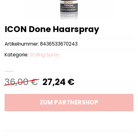
ICON Done Haarspray
Artikelnummer:
8436533670243
Kategorie:
Styling Spray
Ursprünglicher
Aktueller
36,00
€
27,24
€
Preis
Preis
war:
ist:
ZUM PARTNERSHOP
36,00 €
27,24 €.