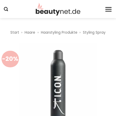
Zum
Inhalt
springen
Start
»
Haare
»
Haarstyling Produkte
»
Styling Spray
-20%