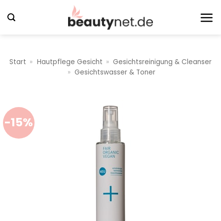
Zum
Inhalt
springen
Start
»
Hautpflege Gesicht
»
Gesichtsreinigung & Cleanser
»
Gesichtswasser & Toner
-15%