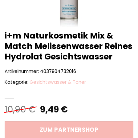
i+m Naturkosmetik Mix &
Match Melissenwasser Reines
Hydrolat Gesichtswasser
Artikelnummer:
4037904732016
Kategorie:
Gesichtswasser & Toner
Ursprünglicher
Aktueller
10,90
€
9,49
€
Preis
Preis
war:
ist:
ZUM PARTNERSHOP
10,90 €
9,49 €.