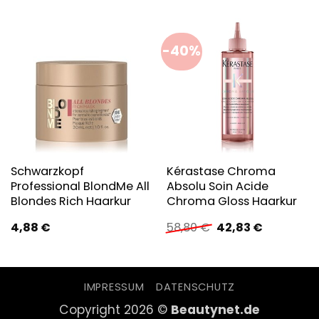
-40%
Schwarzkopf
Kérastase Chroma
Professional BlondMe All
Absolu Soin Acide
Blondes Rich Haarkur
Chroma Gloss Haarkur
Ursprünglicher
Aktueller
4,88
€
58,80
€
42,83
€
Preis
Preis
war:
ist:
58,80 €
42,83 €.
IMPRESSUM
DATENSCHUTZ
Copyright 2026 ©
Beautynet.de