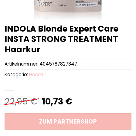
INDOLA Blonde Expert Care
INSTA STRONG TREATMENT
Haarkur
Artikelnummer:
4045787827347
Kategorie:
Haarkur
Ursprünglicher
Aktueller
22,95
€
10,73
€
Preis
Preis
war:
ist:
ZUM PARTNERSHOP
22,95 €
10,73 €.