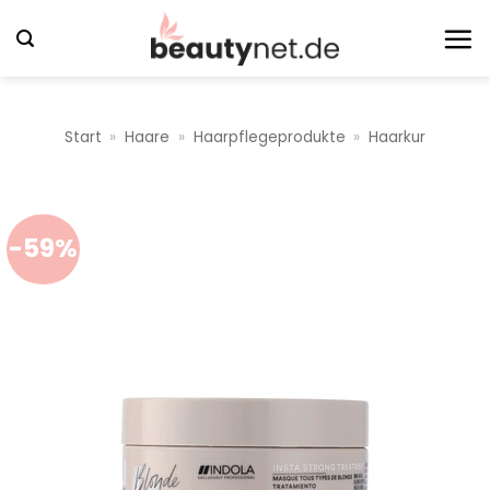
Zum
Inhalt
springen
Start
»
Haare
»
Haarpflegeprodukte
»
Haarkur
-59%