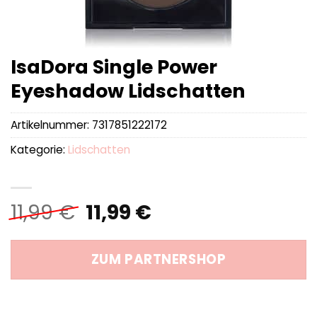
IsaDora Single Power
Eyeshadow Lidschatten
Artikelnummer:
7317851222172
Kategorie:
Lidschatten
Ursprünglicher
Aktueller
11,99
€
11,99
€
Preis
Preis
war:
ist:
ZUM PARTNERSHOP
11,99 €
11,99 €.