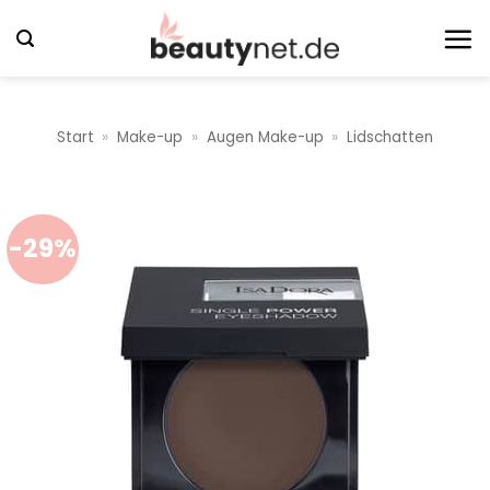
Zum
Inhalt
springen
Start
»
Make-up
»
Augen Make-up
»
Lidschatten
-29%