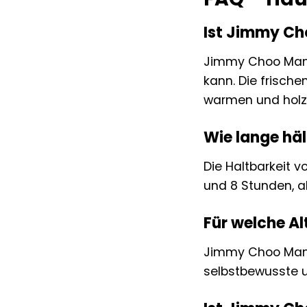
Ist Jimmy Ch
Jimmy Choo Man B
kann. Die frisch
warmen und holzi
Wie lange hä
Die Haltbarkeit v
und 8 Stunden, a
Für welche A
Jimmy Choo Man Bl
selbstbewusste u