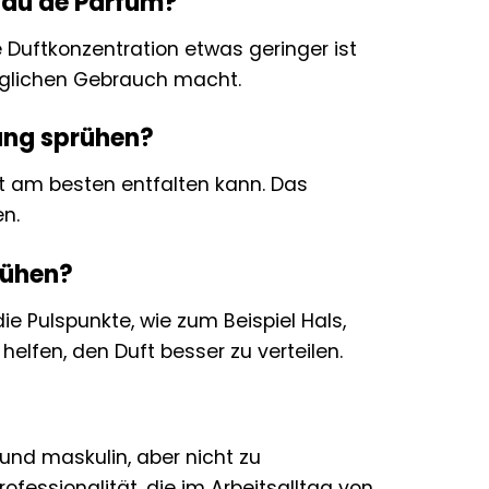
 Eau de Parfum?
 Duftkonzentration etwas geringer ist
täglichen Gebrauch macht.
ung sprühen?
ort am besten entfalten kann. Das
n.
rühen?
 Pulspunkte, wie zum Beispiel Hals,
elfen, den Duft besser zu verteilen.
 und maskulin, aber nicht zu
ofessionalität, die im Arbeitsalltag von