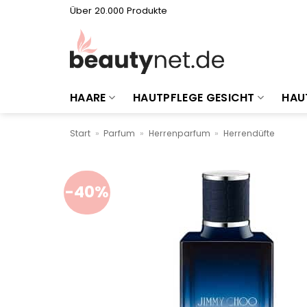
Zum
Über 20.000 Produkte
Inhalt
springen
HAARE
HAUTPFLEGE GESICHT
HAU
Start
»
Parfum
»
Herrenparfum
»
Herrendüfte
-40%