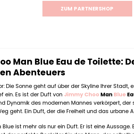
war:
ist:
ZUM PARTNERSHOP
49,00 €
38,29 €
 Man Blue Eau de Toilette: De
en Abenteuers
vor: Die Sonne geht auf über der Skyline Ihrer Stadt,
f ein. Es ist der Duft von
Jimmy Choo
Man
Blue
Ea
und Dynamik des modernen Mannes verkörpert, der s
g geht. Ein Duft, der die Freiheit und das urbane A
ue ist mehr als nur ein Duft. Er ist eine Aussage. 