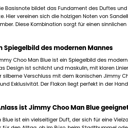
e Basisnote bildet das Fundament des Duftes und 
. Hier vereinen sich die holzigen Noten von Sandel
mber. Diese Kombination sorgt für einen sinnlichen 
Ein Spiegelbild des modernen Mannes
immy Choo Man Blue ist ein Spiegelbild des moderne
s Design ist schlicht und maskulin, mit klaren Lini
r silberne Verschluss mit dem ikonischen Jimmy C
nd Exklusivität. Der Flakon liegt perfekt in der Han
Anlass ist Jimmy Choo Man Blue geeigne
ue ist ein vielseitiger Duft, der sich für eine Vielza
er für den Alltag, ob im Büro, beim Stadtbummel od