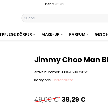
TOP Marken
Suchen
nach:
TPFLEGE KÖRPER
MAKE-UP
PARFUM
GESCH
Jimmy Choo Man Blu
Artikelnummer:
3386460072625
Kategorie:
Herrendüfte
Ursprüngliche
Aktuel
49,00
€
38,29
€
Preis
Preis