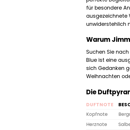
für besondere Anl
ausgezeichnete Wa
unwiderstehlich 
Warum Jimmy 
Suchen Sie nach
Blue ist eine aus
sich Gedanken g
Weihnachten oder
Die Duftpyra
DUFTNOTE
BES
Kopfnote
Berg
Herznote
Salbe