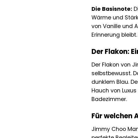
Die Basisnote:
Di
Wärme und Stärke
von Vanille und A
Erinnerung bleibt.
Der Flakon: 
Der Flakon von J
selbstbewusst. Da
dunklem Blau. De
Hauch von Luxus u
Badezimmer.
Für welchen 
Jimmy Choo Man Bl
perfekte Begleit