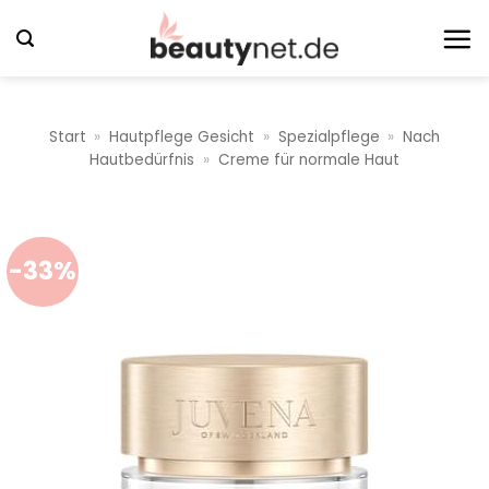
Zum
Inhalt
springen
Start
»
Hautpflege Gesicht
»
Spezialpflege
»
Nach
Hautbedürfnis
»
Creme für normale Haut
-33%