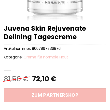
Juvena Skin Rejuvenate
Delining Tagescreme
Artikelnummer:
9007867736876
Kategorie:
Creme für normale Haut
Ursprünglicher
Aktueller
81,50
€
72,10
€
Preis
Preis
war:
ist:
ZUM PARTNERSHOP
81,50 €
72,10 €.