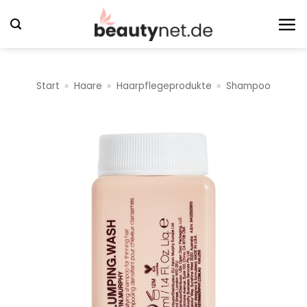
Zum
Inhalt
springen
Start
»
Haare
»
Haarpflegeprodukte
»
Shampoo