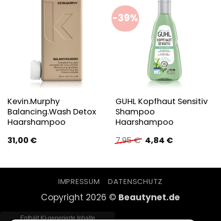
-39%
Kevin.Murphy
GUHL Kopfhaut Sensitiv
Balancing.Wash Detox
Shampoo
Haarshampoo
Haarshampoo
Ursprünglicher
Aktueller
31,00
€
7,95
€
4,84
€
Preis
Preis
war:
ist:
7,95 €
4,84 €.
IMPRESSUM
DATENSCHUTZ
Copyright 2026 ©
Beautynet.de