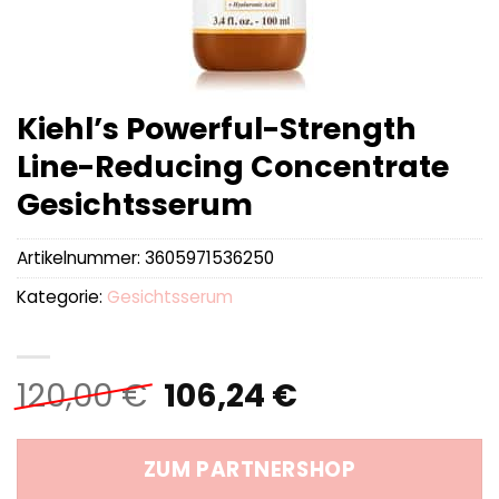
Kiehl’s Powerful-Strength
Line-Reducing Concentrate
Gesichtsserum
Artikelnummer:
3605971536250
Kategorie:
Gesichtsserum
Ursprünglicher
Aktueller
120,00
€
106,24
€
Preis
Preis
war:
ist:
ZUM PARTNERSHOP
120,00 €
106,24 €.