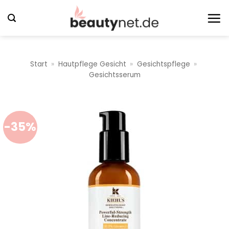
Zum
Inhalt
springen
Start
»
Hautpflege Gesicht
»
Gesichtspflege
»
Gesichtsserum
-35%