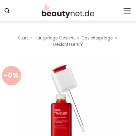
Zum
Inhalt
springen
Start
»
Hautpflege Gesicht
»
Gesichtspflege
»
Gesichtsserum
-0%