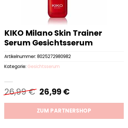
KIKO Milano Skin Trainer
Serum Gesichtsserum
Artikelnummer:
8025272980982
Kategorie:
Gesichtsserum
Ursprünglicher
Aktueller
26,99
€
26,99
€
Preis
Preis
war:
ist:
ZUM PARTNERSHOP
26,99 €
26,99 €.